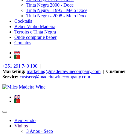
Tinta Negra 2000 - Doce
Tinta Negra - 1995 - Meio Doce
Tinta Negra - 2008 - Meio Doce
Cocktails
Beber Vinho Madeira
Terroirs e Tinta Negra
Onde comprar e beber
Contatos
+351 291 740 100
|
Marketing:
marketing@madeirawinecompany.com
|
Customer
Service:
custserv@madeirawinecompany.com
Bem-vindo
Vinhos
3 Anos - Seco